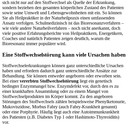
sich nicht nur auf den Stoffwechsel als Quelle der Erkrankung,
sondern beziehen den gesamten körperlichen Zustand des Patienten
sowie seine Umwelt und Lebensgewohnheiten mit ein. So können
Sie als Heilpraktiker in der Naturheilpraxis einen umfassenden
Ansatz verfolgen. Schulmedizinisch ist das Bioresonanzverfahren –
wie viele andere Naturheilverfahren – noch nicht anerkannt, doch
viele positive Erfahrungsberichte von Heilpraktikern, Energetikern,
Coaches und natürlich Patienten zeigen deutlich, warum die
Bioresonanz immer populärer wird.
Eine Stoffwechselstörung kann viele Ursachen haben
Stoffwechselerkrankungen können ganz unterschiedliche Ursachen
haben und erfordern dadurch ganz unterschiedliche Ansätze zur
Behandlung. Sie können entweder angeboren oder erworben sein.
Bei einer
vererbten Stoffwechselstörung
liegt ein genetisch
bedingter Enzymmangel bzw. Enzymdefekt vor, durch den es zu
einer krankhaften Ansammlung oder zu einem Mangel von
Stoffwechselprodukten im Körper kommt. Zu den angeboren
Störungen des Stoffwechsels zählen beispielsweise Phenylketonurie,
Mukoviszidose, Morbus Fabry (auch Fabry-Krankheit genannt)
oder eine Porphyrie. Häufig liegt auch eine Autoimmunkrankheit
des Patienten (z.B. Diabetes Typ 1 oder Hashimoto-Thyreoiditis)
vor.