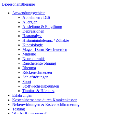
Bioresonanztherapie
Anwendungsgebiete
Abnehmen / Diät
Allergien
Ausleitung & Entgiftung
Depressionen
Haaranalyse
Histaminintoleranz / Zöliakie
Kinesiologie
Magen-Darm-Beschwerden
Migräne
Neurodermitis
Raucherentwöhnung
Rheuma
Rückenschmerzen
Schlafstörungen
Sport
Stoffwechselstörungen
Tinnitus & Hörsturz
Erfahrungen
Kostenübernahme durch Krankenkassen
Nebenwirkungen & Erstverschlimmerung
Testung
Was ist Bioresonanz?