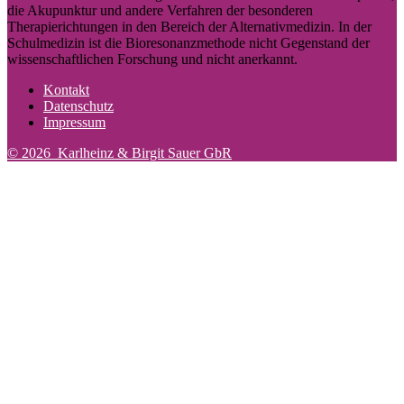
die Akupunktur und andere Verfahren der besonderen
Therapierichtungen in den Bereich der Alternativmedizin. In der
Schulmedizin ist die Bioresonanzmethode nicht Gegenstand der
wissenschaftlichen Forschung und nicht anerkannt.
Kontakt
Datenschutz
Impressum
© 2026 Karlheinz & Birgit Sauer GbR