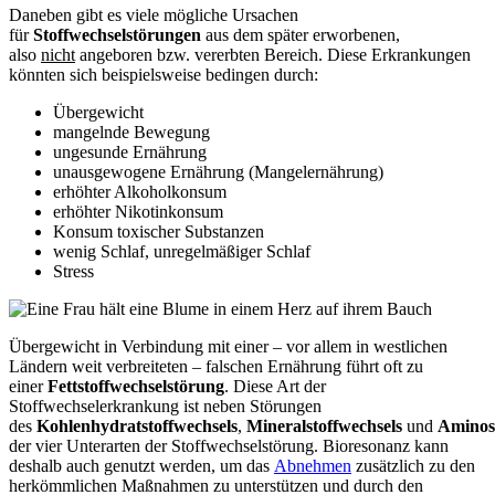
Daneben gibt es viele mögliche Ursachen
für
Stoffwechselstörungen
aus dem später erworbenen,
also
nicht
angeboren bzw. vererbten Bereich. Diese Erkrankungen
könnten sich beispielsweise bedingen durch:
Übergewicht
mangelnde Bewegung
ungesunde Ernährung
unausgewogene Ernährung (Mangelernährung)
erhöhter Alkoholkonsum
erhöhter Nikotinkonsum
Konsum toxischer Substanzen
wenig Schlaf, unregelmäßiger Schlaf
Stress
Übergewicht in Verbindung mit einer – vor allem in westlichen
Ländern weit verbreiteten – falschen Ernährung führt oft zu
einer
Fettstoffwechselstörung
. Diese Art der
Stoffwechselerkrankung ist neben Störungen
des
Kohlenhydratstoffwechsels
,
Mineralstoffwechsels
und
Aminosä
der vier Unterarten der Stoffwechselstörung. Bioresonanz kann
deshalb auch genutzt werden, um das
Abnehmen
zusätzlich zu den
herkömmlichen Maßnahmen zu unterstützen und durch den