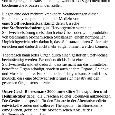
von körpereigenen Bausteinen umgewandelt. Dies geschieht durch
biochemische Prozesse in den Zellen.
Liegen eine oder mehrere krankhafte Veränderungen dieser
Funktionen vor, spricht man in der Medizin von
einer
Stoffwechselerkrankung
, deren Ursache
eine
Stoffwechselstörung
ist. Hervorgerufen wird eine
Stoffwechselstörung meist durch eine Über- oder Unterproduktion
von bestimmten biochemischen Substanzen, einem hormonellen
Ungleichgewicht oder dadurch, dass Substanzen ihren Zielort nicht
erreichen und dadurch nicht mehr aufgenommen werden können.
Theoretisch kann jedes Organ durch einen gestörten Stoffwechsel
beeinträchtigt werden. Besonders tückisch ist eine
Stoffwechselkrankheit dadurch, dass sie nicht nur das unmittelbar
betroffene Organ schädigt, sondern auch andere Organe, Gelenke
und Muskeln in ihrer Funktion beeinträchtigen kann. Somit ist es
möglich, dass eine Stoffwechselstörung sich negativ auf den
gesamten Organismus auswirkt.
Unser Gerät Bioresonanz 3000 unterstützt Therapeuten und
Heilpraktiker
dabei, die Ursachen solcher Störungen aufzudecken.
Die Geräte sind speziell für den Einsatz in der Alternativmedizin
entwickelt worden und sollen es Therapeuten für Bioresonanz
ermöglichen, gezielt auf die biochemischen Abläufe des
Stoffwechsels einzuwirken.