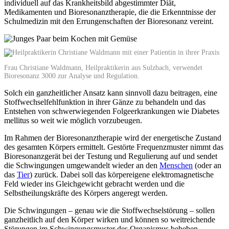
individuell auf das Krankheitsbild abgestimmter Diät,
Medikamenten und Bioresonanztherapie, die die Erkenntnisse der
Schulmedizin mit den Errungenschaften der Bioresonanz vereint.
Frau Christiane Waldmann, Heilpraktikerin aus Sulzbach, verwendet
Bioresonanz 3000 zur Analyse und Regulation.
Solch ein ganzheitlicher Ansatz kann sinnvoll dazu beitragen, eine
Stoffwechselfehlfunktion in ihrer Gänze zu behandeln und das
Entstehen von schwerwiegenden Folgeerkrankungen wie Diabetes
mellitus so weit wie möglich vorzubeugen.
Im Rahmen der Bioresonanztherapie wird der energetische Zustand
des gesamten Körpers ermittelt. Gestörte Frequenzmuster nimmt das
Bioresonanzgerät bei der Testung und Regulierung auf und sendet
die Schwingungen umgewandelt wieder an den
Menschen
(oder an
das
Tier
) zurück. Dabei soll das körpereigene elektromagnetische
Feld wieder ins Gleichgewicht gebracht werden und die
Selbstheilungskräfte des Körpers angeregt werden.
Die Schwingungen – genau wie die Stoffwechselstörung – sollen
ganzheitlich auf den Körper wirken und können so weitreichende
Störungen im Schwingungsmuster des Organismus beheben.