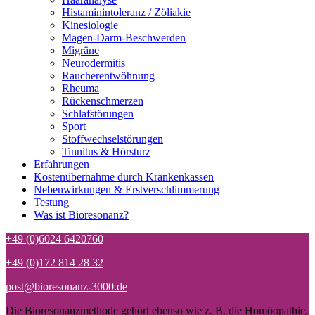
Histaminintoleranz / Zöliakie
Kinesiologie
Magen-Darm-Beschwerden
Migräne
Neurodermitis
Raucherentwöhnung
Rheuma
Rückenschmerzen
Schlafstörungen
Sport
Stoffwechselstörungen
Tinnitus & Hörsturz
Erfahrungen
Kostenübernahme durch Krankenkassen
Nebenwirkungen & Erstverschlimmerung
Testung
Was ist Bioresonanz?
+49 (0)6024 6420760
+49 (0)172 814 28 32
post@bioresonanz-3000.de
Die Bioresonanzmethode gehört ebenso wie z. B. die Homöopathie,