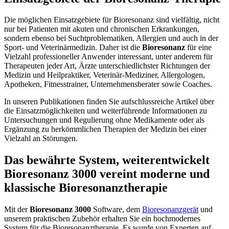
Die möglichen Einsatzgebiete für Bioresonanz sind vielfältig, nicht
nur bei Patienten mit akuten und chronischen Erkrankungen,
sondern ebenso bei Suchtproblematiken, Allergien und auch in der
Sport- und Veterinärmedizin. Daher ist die
Bioresonanz
für eine
Vielzahl professioneller Anwender interessant, unter anderem für
Therapeuten jeder Art, Ärzte unterschiedlichster Richtungen der
Medizin und Heilpraktiker, Veterinär-Mediziner, Allergologen,
Apotheken, Fitnesstrainer, Unternehmensberater sowie Coaches.
In unseren Publikationen finden Sie aufschlussreiche Artikel über
die Einsatzmöglichkeiten und weiterführende Informationen zu
Untersuchungen und Regulierung ohne Medikamente oder als
Ergänzung zu herkömmlichen Therapien der Medizin bei einer
Vielzahl an Störungen.
Das bewährte System, weiterentwickelt
Bioresonanz 3000 vereint moderne und
klassische Bioresonanztherapie
Mit der
Bioresonanz 3000
Software, dem
Bioresonanzgerät
und
unserem praktischen Zubehör erhalten Sie ein hochmodernes
System für die Bioresonanztherapie. Es wurde von Experten auf