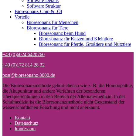
Software Details
Software Struktur
Bioresonanz-Chip & -Öl
Vorteile
Bioresonanz für Menschen
Bioresonanz für Tiere
Bioresonanz beim Hund
Bioresonanz für Katzen und Kleintiere
Bioresonanz für Pferde, Großtiere und Nutztiere
+49 (0)6024 6420760
+49 (0)172 814 28 32
post@bioresonanz-3000.de
Die Bioresonanzmethode gehört ebenso wie z. B. die Homöopathie,
die Akupunktur und andere Verfahren der besonderen
Therapierichtungen in den Bereich der Alternativmedizin. In der
Schulmedizin ist die Bioresonanzmethode nicht Gegenstand der
wissenschaftlichen Forschung und nicht anerkannt.
Kontakt
Datenschutz
Impressum