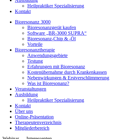
Ausbildung
Heilpraktiker Spezialisierung
Kontakt
Bioresonanz 3000
Bioresonanzgerät kaufen
Software „BR-3000 SUPRA“
Bioresonanz-Chip & -Öl
Vorteile
Bioresonanztherapie
Anwendungsgebiete
Testung
Erfahrungen mit Bioresonanz
Kostenübernahme durch Krankenkassen
Nebenwirkungen & Erstverschlimmerung
Was ist Bioresonanz?
Veranstaltungen
Ausbildung
Heilpraktiker Spezialisierung
Kontakt
Über uns
Online-Präsentation
Therapeutenverzeichnis
Mitgliederbereich
Webinar
Interessenten