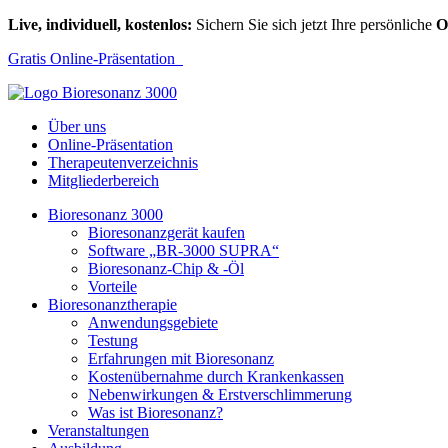
Live, individuell, kostenlos:
Sichern Sie sich jetzt Ihre persönliche
O
Gratis Online-Präsentation
Über uns
Online-Präsentation
Therapeutenverzeichnis
Mitgliederbereich
Bioresonanz 3000
Bioresonanzgerät kaufen
Software „BR-3000 SUPRA“
Bioresonanz-Chip & -Öl
Vorteile
Bioresonanztherapie
Anwendungsgebiete
Testung
Erfahrungen mit Bioresonanz
Kostenübernahme durch Krankenkassen
Nebenwirkungen & Erstverschlimmerung
Was ist Bioresonanz?
Veranstaltungen