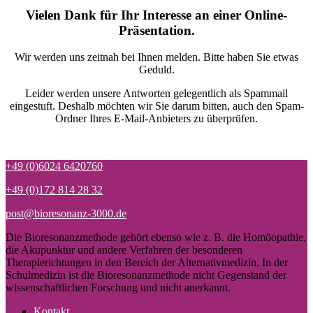
Vielen Dank für Ihr Interesse an einer Online-
Präsentation.
Wir werden uns zeitnah bei Ihnen melden. Bitte haben Sie etwas
Geduld.
Leider werden unsere Antworten gelegentlich als Spammail
eingestuft. Deshalb möchten wir Sie darum bitten, auch den Spam-
Ordner Ihres E-Mail-Anbieters zu überprüfen.
+49 (0)6024 6420760
+49 (0)172 814 28 32
post@bioresonanz-3000.de
Die Bioresonanzmethode gehört ebenso wie z. B. die Homöopathie,
die Akupunktur und andere Verfahren der besonderen
Therapierichtungen in den Bereich der Alternativmedizin. In der
Schulmedizin ist die Bioresonanzmethode nicht Gegenstand der
wissenschaftlichen Forschung und nicht anerkannt.
Kontakt