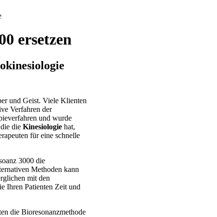
e
00 ersetzen
okinesiologie
r und Geist. Viele Klienten
ive Verfahren der
apieverfahren und wurde
 die die
Kinesiologie
hat,
rapeuten für eine schnelle
esoanz 3000 die
lternativen Methoden kann
rglichen mit den
e Ihren Patienten Zeit und
chten die Bioresonanzmethode