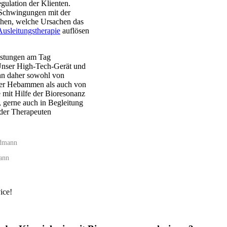
gulation der Klienten.
 Schwingungen mit der
ehen, welche Ursachen das
usleitungstherapie
auflösen
estungen am Tag
 Unser High-Tech-Gerät und
nn daher sowohl von
oder Hebammen als auch von
 mit Hilfe der Bioresonanz
, gerne auch in Begleitung
oder Therapeuten
ann
ice!