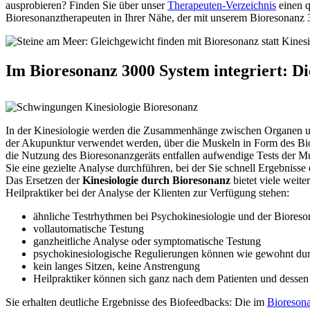
ausprobieren? Finden Sie über unser
Therapeuten-Verzeichnis
einen q
Bioresonanztherapeuten in Ihrer Nähe, der mit unserem Bioresonanz 
Im Bioresonanz 3000 System integriert: Di
In der Kinesiologie werden die Zusammenhänge zwischen Organen un
der Akupunktur verwendet werden, über die Muskeln in Form des Bio
die Nutzung des Bioresonanzgeräts entfallen aufwendige Tests der M
Sie eine gezielte Analyse durchführen, bei der Sie schnell Ergebnisse 
Das Ersetzen der
Kinesiologie durch Bioresonanz
bietet viele weiter
Heilpraktiker bei der Analyse der Klienten zur Verfügung stehen:
ähnliche Testrhythmen bei Psychokinesiologie und der Bioreso
vollautomatische Testung
ganzheitliche Analyse oder symptomatische Testung
psychokinesiologische Regulierungen können wie gewohnt du
kein langes Sitzen, keine Anstrengung
Heilpraktiker können sich ganz nach dem Patienten und dessen
Sie erhalten deutliche Ergebnisse des Biofeedbacks: Die im
Bioresona