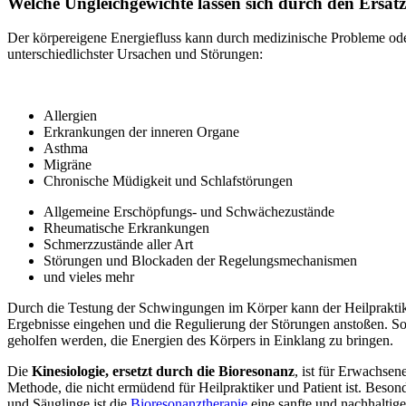
Welche Ungleichgewichte lassen sich durch den Ersatz
Der körpereigene Energiefluss kann durch medizinische Probleme oder
unterschiedlichster Ursachen und Störungen:
Allergien
Erkrankungen der inneren Organe
Asthma
Migräne
Chronische Müdigkeit und Schlafstörungen
Allgemeine Erschöpfungs- und Schwächezustände
Rheumatische Erkrankungen
Schmerzzustände aller Art
Störungen und Blockaden der Regelungsmechanismen
und vieles mehr
Durch die Testung der Schwingungen im Körper kann der Heilpraktik
Ergebnisse eingehen und die Regulierung der Störungen anstoßen. S
geholfen werden, die Energien des Körpers in Einklang zu bringen.
Die
Kinesiologie, ersetzt durch die Bioresonanz
, ist für Erwachse
Methode, die nicht ermüdend für Heilpraktiker und Patient ist. Beson
und Säuglinge ist die
Bioresonanztherapie
eine sanfte und nachhaltig