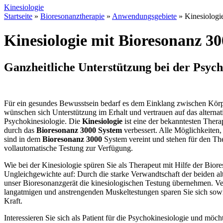
Kinesiologie
Startseite
»
Bioresonanztherapie
»
Anwendungsgebiete
»
Kinesiologi
Kinesiologie mit Bioresonanz 30
Ganzheitliche Unterstützung bei der Psych
Für ein gesundes Bewusstsein bedarf es dem Einklang zwischen Körpe
wünschen sich Unterstützung im Erhalt und vertrauen auf das alternat
Psychokinesiologie. Die
Kinesiologie
ist eine der bekanntesten Ther
durch das
Bioresonanz 3000 System
verbessert. Alle Möglichkeiten,
sind in dem
Bioresonanz 3000
System vereint und stehen für den The
vollautomatische Testung zur Verfügung.
Wie bei der Kinesiologie spüren Sie als Therapeut mit Hilfe der Bior
Ungleichgewichte auf: Durch die starke Verwandtschaft der beiden a
unser Bioresonanzgerät die kinesiologischen Testung übernehmen. Ve
langatmigen und anstrengenden Muskeltestungen sparen Sie sich sowi
Kraft.
Interessieren Sie sich als Patient für die Psychokinesiologie und mö