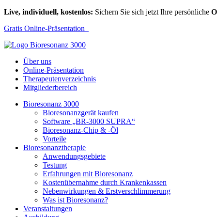
Live, individuell, kostenlos:
Sichern Sie sich jetzt Ihre persönliche
O
Gratis Online-Präsentation
Über uns
Online-Präsentation
Therapeutenverzeichnis
Mitgliederbereich
Bioresonanz 3000
Bioresonanzgerät kaufen
Software „BR-3000 SUPRA“
Bioresonanz-Chip & -Öl
Vorteile
Bioresonanztherapie
Anwendungsgebiete
Testung
Erfahrungen mit Bioresonanz
Kostenübernahme durch Krankenkassen
Nebenwirkungen & Erstverschlimmerung
Was ist Bioresonanz?
Veranstaltungen