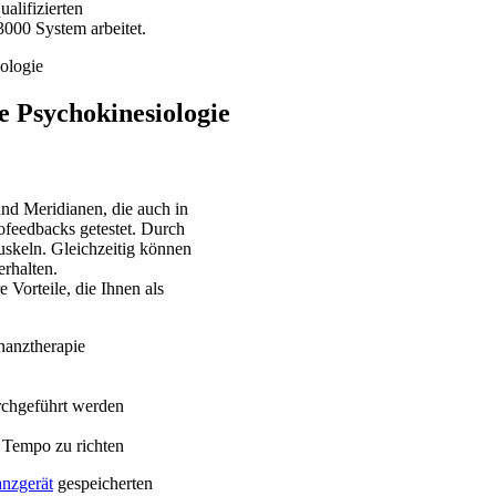
ualifizierten
3000 System arbeitet.
e Psychokinesiologie
d Meridianen, die auch in
feedbacks getestet. Durch
uskeln. Gleichzeitig können
erhalten.
e Vorteile, die Ihnen als
nanztherapie
rchgeführt werden
 Tempo zu richten
nzgerät
gespeicherten