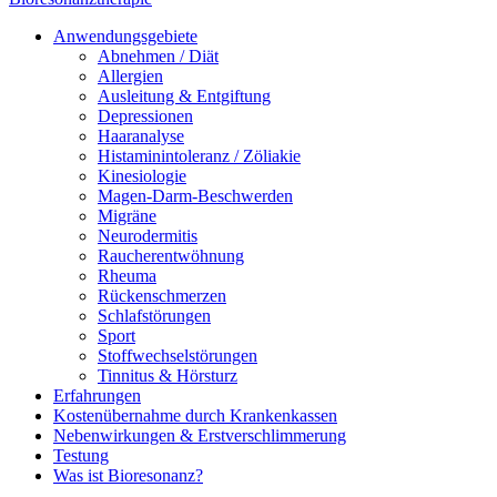
Anwendungsgebiete
Abnehmen / Diät
Allergien
Ausleitung & Entgiftung
Depressionen
Haaranalyse
Histaminintoleranz / Zöliakie
Kinesiologie
Magen-Darm-Beschwerden
Migräne
Neurodermitis
Raucherentwöhnung
Rheuma
Rückenschmerzen
Schlafstörungen
Sport
Stoffwechselstörungen
Tinnitus & Hörsturz
Erfahrungen
Kostenübernahme durch Krankenkassen
Nebenwirkungen & Erstverschlimmerung
Testung
Was ist Bioresonanz?